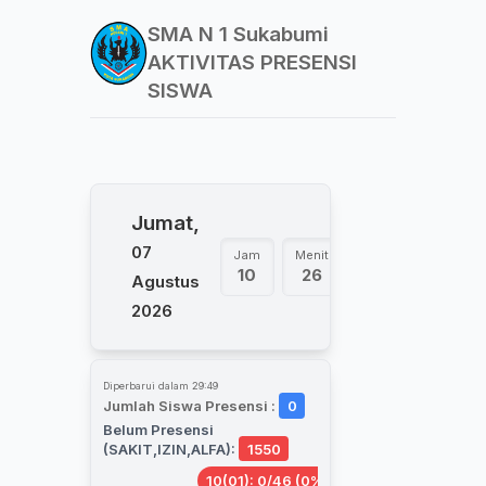
SMA N 1 Sukabumi
AKTIVITAS PRESENSI
SISWA
Jumat,
07
Jam
Menit
Detik
10
26
32
Agustus
2026
Diperbarui dalam 29:48
Jumlah Siswa Presensi :
0
Belum Presensi
(SAKIT,IZIN,ALFA):
1550
10(01): 0/46 (0%)
10(02): 0/46 (0%)