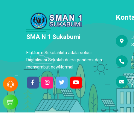
Kont
SMA N 1 Sukabumi
J
S
Flatform Sekolahkita adala solusi
T
Digitalisasi Sekolah di era pandemi dan
F
menyambut newNormal
i
h
© Copyright 2026. SMA N 1 Sukabumi. All rights reserved.