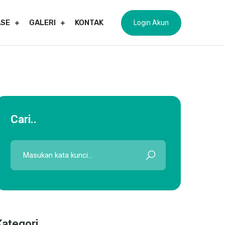
ASE
GALERI
KONTAK
Login Akun
Cari..
Kategori