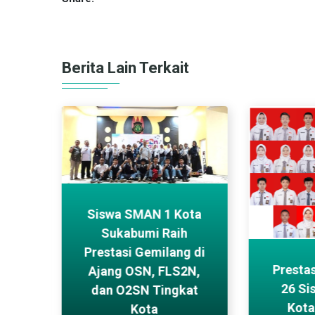
Berita Lain Terkait
Siswa SMAN 1 Kota
swa
Sukabumi Raih
Prestasi Gemilang di
m
Presta
Ajang OSN, FLS2N,
26 Si
dan O2SN Tingkat
4
Kota
Kota