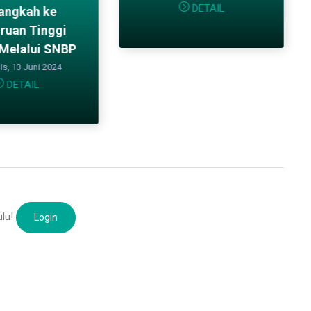
DETAIL
angkah ke
ruan Tinggi
 Melalui SNBP
s, 13 Juni 2024
DETAIL
ulu!
Login