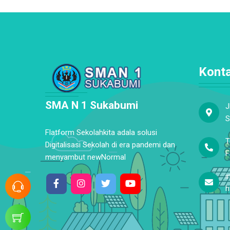
Kont
SMA N 1 Sukabumi
J
S
Flatform Sekolahkita adala solusi
T
Digitalisasi Sekolah di era pandemi dan
F
menyambut newNormal
i
h