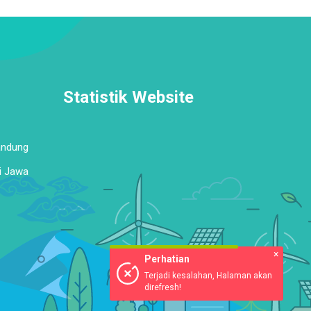
Statistik Website
andung
i Jawa
×
Perhatian
Terjadi kesalahan, Halaman akan
direfresh!