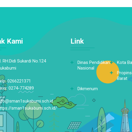
ak Kami
Link
l. RH.Didi Sukardi No.124
Dinas Pendidikan
Kota B
ukabumi
Nasional
Propins
Barat
elp: 0266221371
axs: 0274-774289
Dikmenum
nfo@sman1sukabumi.sch.id
ttps://sman1sukabumi.sch.id/