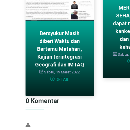
ng
MER
ati
SEHA
dapat 
kanke
023
Bersyukur Masih
dan
diberi Waktu dan
keh
Bertemu Matahari,
Sabtu,
Kajian terintegrasi
Geografi dan IMTAQ
Sabtu, 19 Maret 2022
DETAIL
0 Komentar