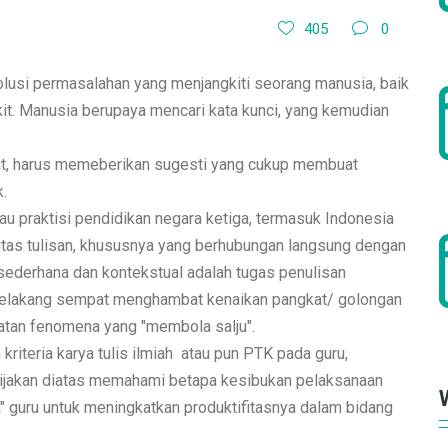
405
0
olusi permasalahan yang menjangkiti seorang manusia, baik
kit. Manusia berupaya mencari kata kunci, yang kemudian
bat, harus memeberikan sugesti yang cukup membuat
.
au praktisi pendidikan negara ketiga, termasuk Indonesia
itas tulisan, khususnya yang berhubungan langsung dengan
sederhana dan kontekstual adalah tugas penulisan
ebelakang sempat menghambat kenaikan pangkat/ golongan
gkatan fenomena yang "membola salju".
kriteria karya tulis ilmiah atau pun PTK pada guru,
ijakan diatas memahami betapa kesibukan pelaksanaan
guru untuk meningkatkan produktifitasnya dalam bidang