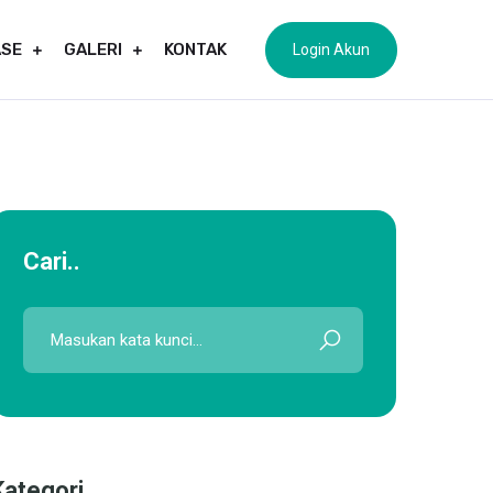
ASE
GALERI
KONTAK
Login Akun
Cari..
Kategori