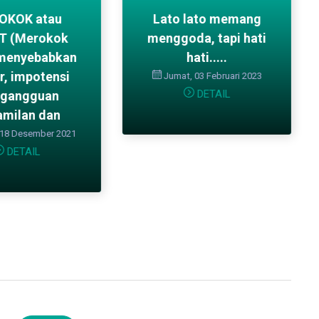
OKOK atau
Lato lato memang
T (Merokok
menggoda, tapi hati
menyebabkan
hati.....
r, impotensi
Jumat, 03 Februari 2023
DETAIL
 gangguan
amilan dan
 18 Desember 2021
DETAIL