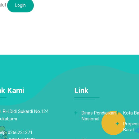
ulu!
Login
ak Kami
Link
l. RH.Didi Sukardi No.124
Dinas Pendidikan
Kota B
ukabumi
Nasional
Propins
Barat
elp: 0266221371