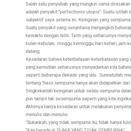
Salah satu penyebab yang mungkin sama dirasakan o
adalah penyakit "perfectionis-utopis". Suatu istila
subjektif saya selama ini. Keinginan yang sempurn
Suatu penyakit yang senantiasa menjangkiti beberap
kewaktu dengan teliti. Teliti yang seharusnya menyer
bulan-kebulan, minggu keminggu, hari-kehari, jam-k
datang.
Kesadaran bahwa keterbatasan-keterbatasan yang di
yang kemudian seharusnya menyadarkan kita bahwa 
seperti beberapa dekade yang lalu. Sunnatullah, m
tentang "hasil sempurna hanya akan didapatkan dar
Singkirkanlah keinginan untuk selalu sempurna dalam
pun tampil tak sesempurna seperti yang kita inginka
Akhirnya hanya kesadaran untuk melakukan penyemp
menulis dan menulis.
"Bukankah, yang tidak sempurna itu, tidak hanya tulis
"Kita berada di DUNIA YANG TIDAK SEMPURNA."