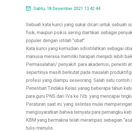
Sabtu, 18 Desember 2021 13:42:44
Sebuah kata kunci yang sukar dicari untuk sebuah s
fisik, maupun psikis sering diartikan sebagai penya
populer dengan istilah "obat".
Kata kunci yang kemudian sdiistilahkan sebagai o
manusia merasa memiliki harapan menjadi lebih baik
Permasalahan/ penyakit para akademisi, peneliti at
sepertinya masih berkutat pada masalah produktifg
profesi yang diampu seseorang. Salah satu contoh 
Penelitian Tindaka Kelas yanag beberapa tahun k
para guru PNS dari IV.a ke IV.b. yang mencapai tin
Peraturan saat ini, yang selintas mulai memperingan 
mengisyaratkan bahwa ternyata para pemangku keb
KBM yang bermakna telah merampas sebagian "asa" 
tulis-menulis.