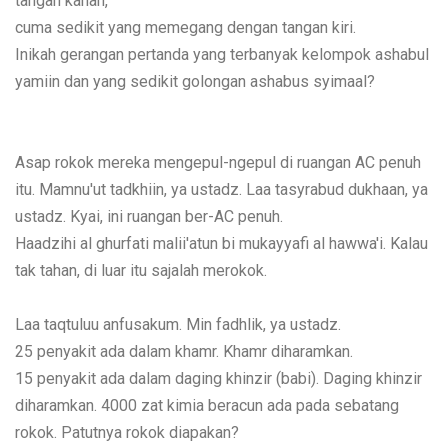
tangan kanan,
cuma sedikit yang memegang dengan tangan kiri.
Inikah gerangan pertanda yang terbanyak kelompok ashabul
yamiin dan yang sedikit golongan ashabus syimaal?
Asap rokok mereka mengepul-ngepul di ruangan AC penuh
itu. Mamnu'ut tadkhiin, ya ustadz. Laa tasyrabud dukhaan, ya
ustadz. Kyai, ini ruangan ber-AC penuh.
Haadzihi al ghurfati malii'atun bi mukayyafi al hawwa'i. Kalau
tak tahan, di luar itu sajalah merokok.
Laa taqtuluu anfusakum. Min fadhlik, ya ustadz.
25 penyakit ada dalam khamr. Khamr diharamkan.
15 penyakit ada dalam daging khinzir (babi). Daging khinzir
diharamkan. 4000 zat kimia beracun ada pada sebatang
rokok. Patutnya rokok diapakan?