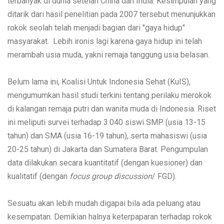
terbanyak di dunia setelah China dan India. Kesimpulan yang
ditarik dari hasil penelitian pada 2007 tersebut menunjukkan
rokok seolah telah menjadi bagian dari "gaya hidup"
masyarakat. Lebih ironis lagi karena gaya hidup ini telah
merambah usia muda, yakni remaja tanggung usia belasan.
Belum lama ini, Koalisi Untuk Indonesia Sehat (KuIS),
mengumumkan hasil studi terkini tentang perilaku merokok
di kalangan remaja putri dan wanita muda di Indonesia. Riset
ini meliputi survei terhadap 3.040 siswi SMP (usia 13-15
tahun) dan SMA (usia 16-19 tahun), serta mahasiswi (usia
20-25 tahun) di Jakarta dan Sumatera Barat. Pengumpulan
data dilakukan secara kuantitatif (dengan kuesioner) dan
kualitatif (dengan
focus group discussion
/ FGD).
Sesuatu akan lebih mudah digapai bila ada peluang atau
kesempatan. Demikian halnya keterpaparan terhadap rokok