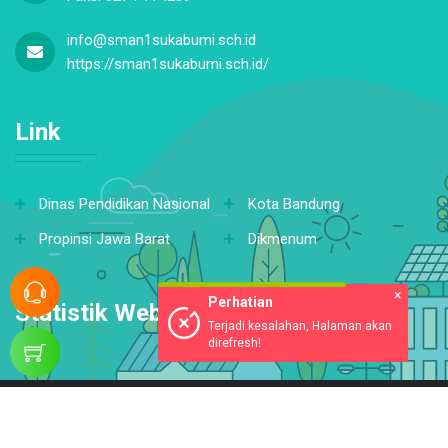
info@sman1sukabumi.sch.id
https://sman1sukabumi.sch.id/
Link
Dinas Pendidikan Nasional
Kota Bandung
Propinsi Jawa Barat
Dikmenum
×
Perhatian
Statistik Website
Terjadi kesalahan, Halaman akan
direfresh!
© Copyright 2026. SMA N 1 Sukabumi. All rights reserved.
Powered by Platform Sekolahkita.net